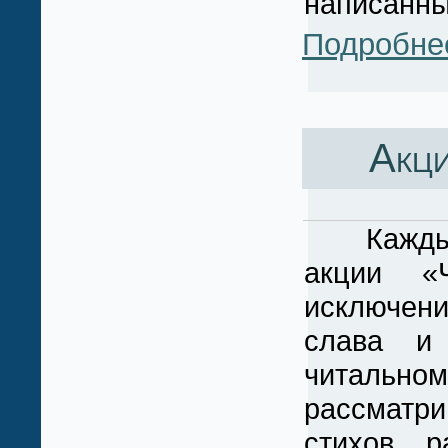
написанны
Подробне
Акци
Каждый г
акции «Ч
исключени
слава и 
читально
рассматр
стихов, 