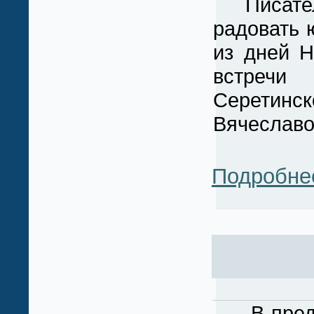
Писательс
радовать 
из дней Н
встречи
Серетинс
Вячеславо
Подробне
В преддв