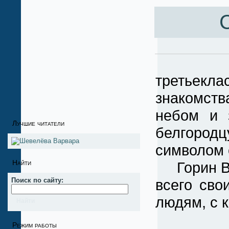
С
Урок н
третьекла
знакомств
небом и 
Лучшие читатели
белгородц
символом 
Найти
Горин Вас
Поиск по сайту:
всего сво
людям, с 
Режим работы