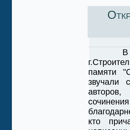
Отк
В канун
г.Строите
памяти "
звучали 
авторов,
сочинени
благодарно
кто прич