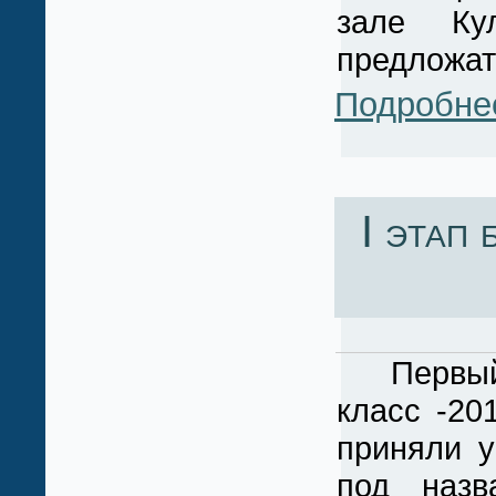
зале Кул
предложат
Подробне
I этап
Первый э
класс -20
приняли у
под назв